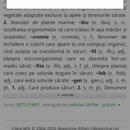
„mare, sare” >
fr.
halo-,
germ.
id.
,
engl.
id.
>
rom.
halo-.
□
~bionte
(
v.
-biont),
s. n.
pl.
,
1.
Organisme animale și
vegetale adaptate exclusiv la apele și terenurile sărate.
2.
Asociații de plante marine;
~biu
(
v.
-biu),
s. n.
,
totalitatea organismelor vii care trăiesc în apa mărilor și
oceanelor;
~cromie
(
v.
-cromie),
s. f.
, fenomen de
închidere a culorii care apare la unii compuși organici,
cînd aceștia se transformă în săruri;
~fil
(
v.
-fil
),
adj.
,
1
(despre microorganisme) care se dezvoltă într-un
mediu sărat;
~fite
(
v.
-fit),
adj.
,
s. f.
pl.
, (despre plante)
care cresc pe solurile bogate în săruri;
~fob
(
v.
-fob),
adj.
, care evită solurile sărate;
~gen
(
v.
-gen
),
adj.
,
s. m.
1
pl.
,
1.
adj.
, Care produce săruri.
2.
s. m.
pl.
, Denumire
generică dată elementelor fluor, clor, brom, iod și
extinde
expand_more
astatiniu, care se pot combina cu metalele, dînd săruri;
sursa:
DETS (1987)
adăugată de
Ladislau Strifler
acțiuni
~geneză
(
v.
-geneză),
s. f.
, proces de formare a solurilor
saline și alcaline;
~grafie
(
v.
-grafie),
s. f.
, descriere a
sărurilor;
~id
(
v.
-id),
adj.
,
s. m.
, (sare) care rezultă din
Copyright © 2004-2026 dexonline (https://dexonline.ro)