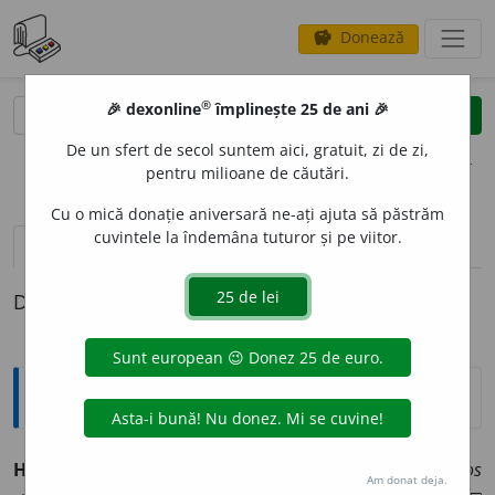
Donează
savings
®
®
🎉 dexonline
împlinește 25 de ani 🎉
caută
clear
search
De un sfert de secol suntem aici, gratuit, zi de zi,
opțiuni
pentru milioane de căutări.
Cu o mică donație aniversară ne-ați ajuta să păstrăm
cuvintele la îndemâna tuturor și pe viitor.
pronunție
(1)
volume_up
definiții (1)
Definiția cu ID-ul 997874:
Jargon
HALO-
„sare, salinitate, sărat, marin”. ◊
gr.
hals, halos
1
Am donat deja.