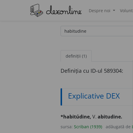
Despre noi
Volunt
®
definiții (1)
Definiția cu ID-ul 589304:
Explicative DEX
*habitúdine,
V.
abitudine.
sursa:
Scriban (1939)
adăugată de