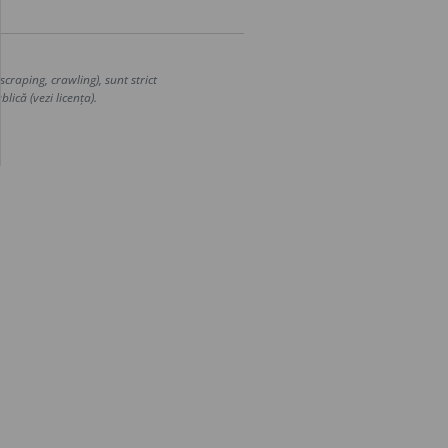
craping, crawling), sunt strict
lică (vezi licența).