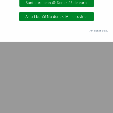
Copyright © 2004-2026 dexonline (https://dexonline.ro)
area datelor de pe acest site, inclusiv prin orice metode de extragere automată (web s
dul nostru prealabil scris, cu excepția seturilor de date oferite oficial spre utilizare pub
Am donat deja.
licență
confidențialitate
găzduit de
Hosterion