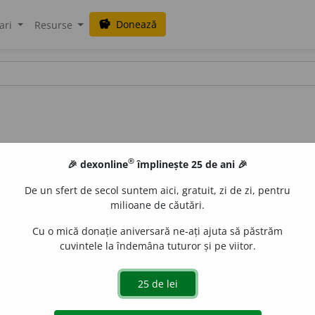
Donează
savings
ari
Resurse
®
🎉 dexonline
împlinește 25 de ani 🎉
De un sfert de secol suntem aici, gratuit, zi de zi, pentru
milioane de căutări.
Cu o mică donație aniversară ne-ați ajuta să păstrăm
cuvintele la îndemâna tuturor și pe viitor.
LauraGellner
acțiuni