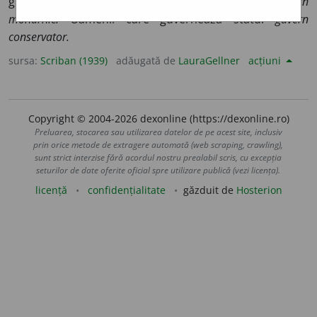
guvern). Constituțiunea unuĭ stat, guvernament:
guvern
monarhic.
Oameniĭ care guvernează statu:
guvern
conservator.
sursa:
Scriban (1939)
adăugată de
LauraGellner
acțiuni
Copyright © 2004-2026 dexonline (https://dexonline.ro)
Preluarea, stocarea sau utilizarea datelor de pe acest site, inclusiv
prin orice metode de extragere automată (web scraping, crawling),
sunt strict interzise fără acordul nostru prealabil scris, cu excepția
seturilor de date oferite oficial spre utilizare publică (vezi licența).
licență
confidențialitate
găzduit de
Hosterion