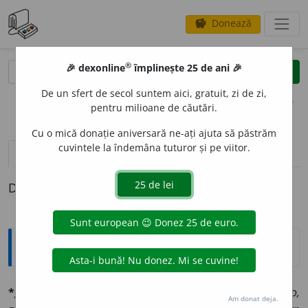
Donează
savings
®
®
🎉 dexonline
împlinește 25 de ani 🎉
caută
clear
search
De un sfert de secol suntem aici, gratuit, zi de zi,
opțiuni
pentru milioane de căutări.
Cu o mică donație aniversară ne-ați ajuta să păstrăm
cuvintele la îndemâna tuturor și pe viitor.
pronunție
(50)
volume_up
definiții (1)
Definiția cu ID-ul 589277:
Explicative DEX
*guvérn
n., pl.
e
(d. fr.
gouvernement
și it.
governo,
Am donat deja.