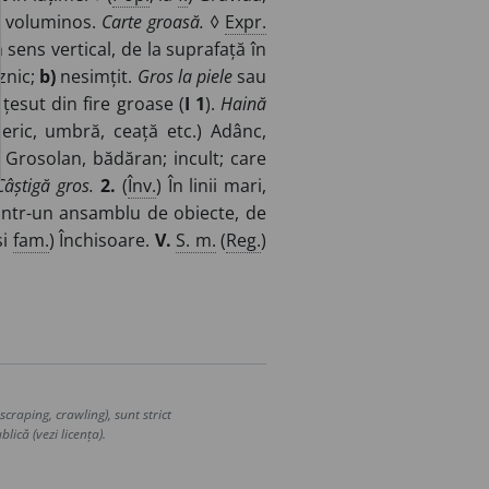
; voluminos.
Carte groasă.
◊
Expr.
 sens vertical, de la suprafață în
znic;
b)
nesimțit.
Gros la piele
sau
țesut din fire groase (
I 1
).
Haină
ric, umbră, ceață etc.) Adânc,
) Grosolan, bădăran; incult; care
Câștigă gros.
2.
(
Înv.
) În linii mari,
intr-un ansamblu de obiecte, de
și
fam.
) Închisoare.
V.
S. m.
(
Reg.
)
craping, crawling), sunt strict
lică (vezi licența).