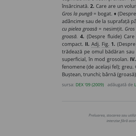
însărcinată.
2.
Care are un volu
Gros la pungă
= bogat. ♦ (Despre 
adâncime sau de la suprafață pâ
cu pielea groasă
= nesimțit.
Gros 
groasă.
4.
(Despre fluide) Care
compact.
II.
Adj.
Fig.
1.
(Despre 
trădează pe omul bădăran sau 
superficial, în mod grosolan.
IV
fenomene (de același fel); greu.
Buștean, trunchi; bârnă (groasă)
sursa:
DEX '09 (2009)
adăugată de
Preluarea, stocarea sau utiliz
interzise fără acor