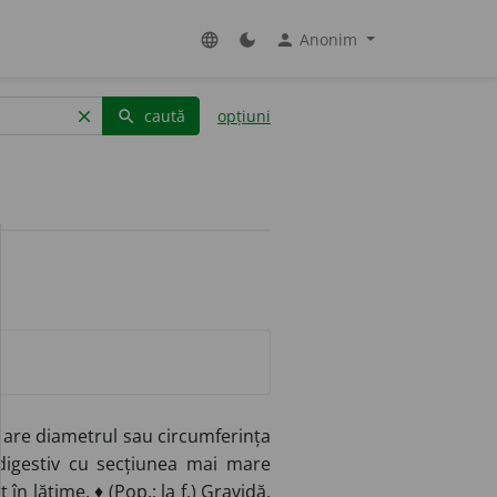
Anonim
language
dark_mode
person
caută
opțiuni
clear
search
e are diametrul sau circumferința
digestiv cu secțiunea mai mare
 în lățime. ♦ (
Pop.
; la
f.
) Gravidă,