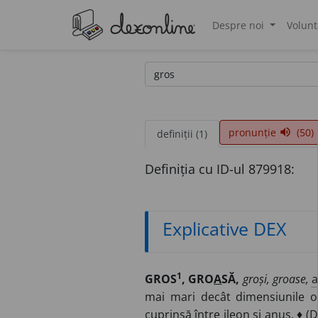
Despre noi
Volunt
®
pronunție
(50)
volume_up
definiții (1)
Definiția cu ID-ul 879918:
Explicative DEX
1
GROS
, GRO
A
SĂ,
groși, groase,
a
mai mari decât dimensiunile o
cuprinsă între ileon și anus. ♦ (D