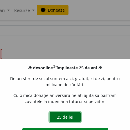
Donează
savings
ari
Resurse
®
🎉 dexonline
împlinește 25 de ani 🎉
De un sfert de secol suntem aici, gratuit, zi de zi, pentru
milioane de căutări.
Cu o mică donație aniversară ne-ați ajuta să păstrăm
cuvintele la îndemâna tuturor și pe viitor.
dj.
,
adv.
,
s. n.
,
s. m.
I.
Adj.
1.
(Despre corpuri cilindrice) Car
bișnuite.
Trunchi gros.
◊
Intestinul gros
= parte a tubului 
espre ființe sau despre părți ale corpului lor) Dezvoltat mult