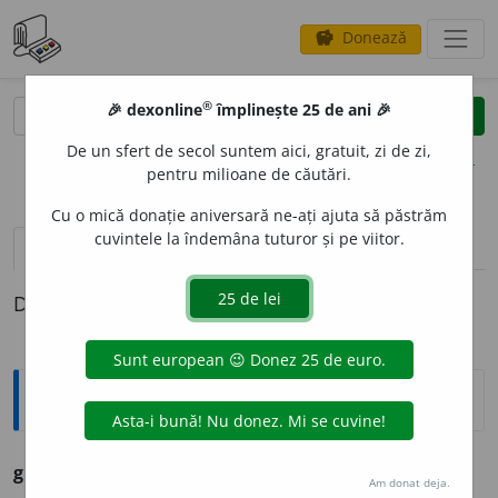
Donează
savings
®
®
🎉 dexonline
împlinește 25 de ani 🎉
caută
clear
search
De un sfert de secol suntem aici, gratuit, zi de zi,
opțiuni
pentru milioane de căutări.
Cu o mică donație aniversară ne-ați ajuta să păstrăm
cuvintele la îndemâna tuturor și pe viitor.
definiții (1)
Definiția cu ID-ul 992150:
Sinonime
gr
o
bnic
s.
v.
CAVOU. CRIPTĂ. GIULGIU. LINȚOLIU.
Am donat deja.