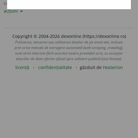
sursa:
Sinonime82 (1982)
adăugată de
LauraGellner
acțiuni
Copyright © 2004-2026 dexonline (https://dexonline.ro)
Preluarea, stocarea sau utilizarea datelor de pe acest site, inclusiv
prin orice metode de extragere automată (web scraping, crawling),
sunt strict interzise fără acordul nostru prealabil scris, cu excepția
seturilor de date oferite oficial spre utilizare publică (vezi licența).
licență
confidențialitate
găzduit de
Hosterion