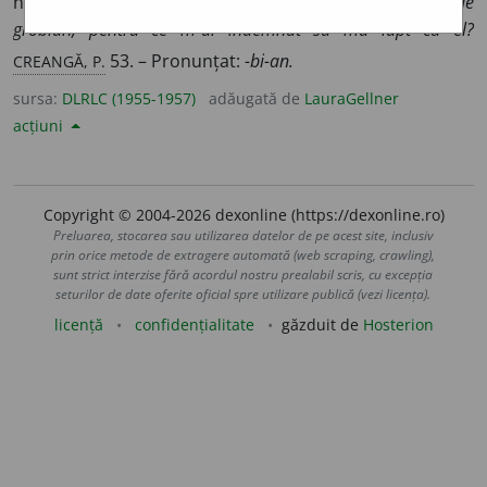
necioplit, grosolan.
Dacă ai știut că ai un bunic așa de
grobian, pentru ce m-ai îndemnat să mă lupt cu el?
CREANGĂ, P.
53. – Pronunțat:
-bi-an.
sursa:
DLRLC (1955-1957)
adăugată de
LauraGellner
acțiuni
Copyright © 2004-2026 dexonline (https://dexonline.ro)
Preluarea, stocarea sau utilizarea datelor de pe acest site, inclusiv
prin orice metode de extragere automată (web scraping, crawling),
sunt strict interzise fără acordul nostru prealabil scris, cu excepția
seturilor de date oferite oficial spre utilizare publică (vezi licența).
licență
confidențialitate
găzduit de
Hosterion