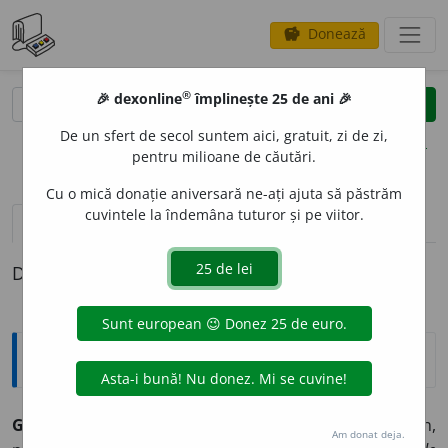
Donează
savings
®
®
🎉 dexonline
împlinește 25 de ani 🎉
caută
clear
search
De un sfert de secol suntem aici, gratuit, zi de zi,
opțiuni
pentru milioane de căutări.
Cu o mică donație aniversară ne-ați ajuta să păstrăm
cuvintele la îndemâna tuturor și pe viitor.
pronunție
(32)
volume_up
definiții (1)
Definiția cu ID-ul 904433:
Explicative DEX
GROBI
A
N, -Ă,
grobieni, -e,
adj.
(
Mold.
,
Transilv.
) Bădăran,
Am donat deja.