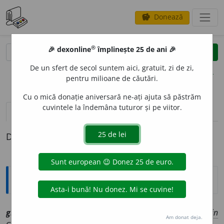
Donează
savings
®
®
🎉 dexonline
împlinește 25 de ani 🎉
caută
clear
search
De un sfert de secol suntem aici, gratuit, zi de zi,
opțiuni
pentru milioane de căutări.
Cu o mică donație aniversară ne-ați ajuta să păstrăm
cuvintele la îndemâna tuturor și pe viitor.
pronunție
(50)
volume_up
definiții (1)
Definiția cu ID-ul 1104311:
Explicative DEX
gri
[
At:
DN /
Pl:
~uri
/
E:
fr
gris
]
1
sn
Culoare cenușie.
2
ain
Am donat deja.