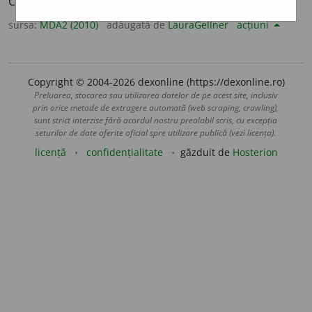
Cenușiu (
1
).
sursa:
MDA2 (2010)
adăugată de
LauraGellner
acțiuni
Copyright © 2004-2026 dexonline (https://dexonline.ro)
Preluarea, stocarea sau utilizarea datelor de pe acest site, inclusiv
prin orice metode de extragere automată (web scraping, crawling),
sunt strict interzise fără acordul nostru prealabil scris, cu excepția
seturilor de date oferite oficial spre utilizare publică (vezi licența).
licență
confidențialitate
găzduit de
Hosterion