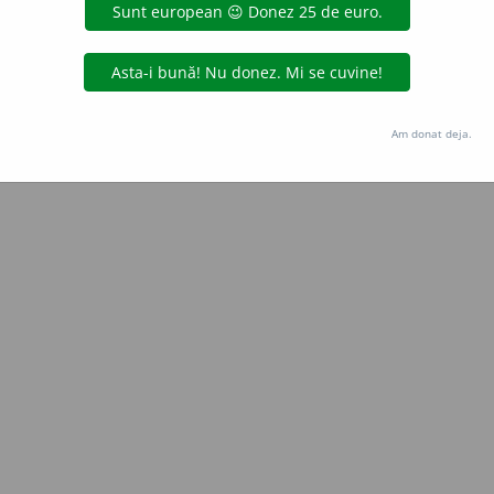
Copyright © 2004-2026 dexonline (https://dexonline.ro)
area datelor de pe acest site, inclusiv prin orice metode de extragere automată (web s
dul nostru prealabil scris, cu excepția seturilor de date oferite oficial spre utilizare pub
Am donat deja.
licență
confidențialitate
găzduit de
Hosterion