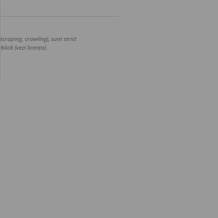
craping, crawling), sunt strict
lică (vezi licența).