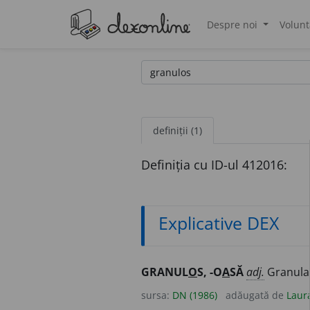
Despre noi
Volunt
®
definiții (1)
Definiția cu ID-ul 412016:
Explicative DEX
GRANUL
O
S, -O
A
SĂ
adj.
Granular
sursa:
DN (1986)
adăugată de
Laur