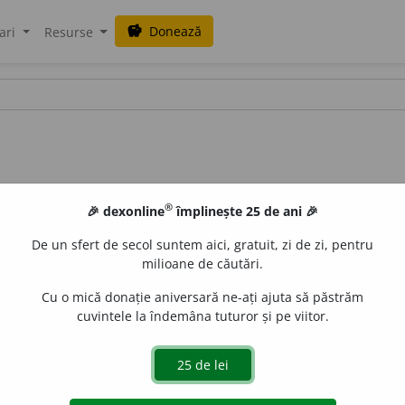
Donează
savings
ari
Resurse
®
🎉 dexonline
împlinește 25 de ani 🎉
De un sfert de secol suntem aici, gratuit, zi de zi, pentru
milioane de căutări.
Cu o mică donație aniversară ne-ați ajuta să păstrăm
cuvintele la îndemâna tuturor și pe viitor.
. [
Cf.
fr.
granuleux
].
aGellner
acțiuni