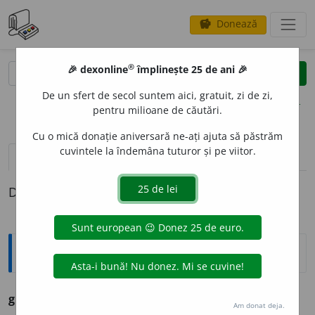
Donează
savings
®
®
🎉 dexonline
împlinește 25 de ani 🎉
caută
clear
search
De un sfert de secol suntem aici, gratuit, zi de zi,
opțiuni
pentru milioane de căutări.
Cu o mică donație aniversară ne-ați ajuta să păstrăm
cuvintele la îndemâna tuturor și pe viitor.
pronunție
(24)
volume_up
definiții (1)
Definiția cu ID-ul 249526:
Ortografice DOOM
grai
s. n., pl.
gr
a
iuri
Am donat deja.