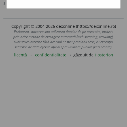
sursa:
Ortografic (2002)
adăugată de
siveco
acțiuni
Copyright © 2004-2026 dexonline (https://dexonline.ro)
Preluarea, stocarea sau utilizarea datelor de pe acest site, inclusiv
prin orice metode de extragere automată (web scraping, crawling),
sunt strict interzise fără acordul nostru prealabil scris, cu excepția
seturilor de date oferite oficial spre utilizare publică (vezi licența).
licență
confidențialitate
găzduit de
Hosterion