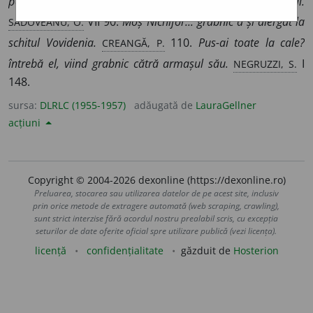
pe spadă și cu dreapta își pipăi și-și îndreptă grabnic gulerul.
SADOVEANU, O.
VII 90.
Moș Nichifor... grabnic a și alergat la
CREANGĂ, P.
schitul Vovidenia.
110.
Pus-ai toate la cale?
NEGRUZZI, S.
întrebă el, viind grabnic cătră armașul său.
I
148.
sursa:
DLRLC (1955-1957)
adăugată de
LauraGellner
acțiuni
Copyright © 2004-2026 dexonline (https://dexonline.ro)
Preluarea, stocarea sau utilizarea datelor de pe acest site, inclusiv
prin orice metode de extragere automată (web scraping, crawling),
sunt strict interzise fără acordul nostru prealabil scris, cu excepția
seturilor de date oferite oficial spre utilizare publică (vezi licența).
licență
confidențialitate
găzduit de
Hosterion