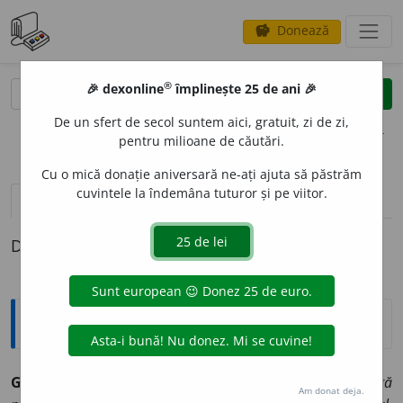
Donează
savings
®
®
🎉 dexonline
împlinește 25 de ani 🎉
caută
clear
search
De un sfert de secol suntem aici, gratuit, zi de zi,
opțiuni
pentru milioane de căutări.
Cu o mică donație aniversară ne-ați ajuta să păstrăm
cuvintele la îndemâna tuturor și pe viitor.
pronunție
(3)
volume_up
definiții (1)
Definiția cu ID-ul 903861:
Explicative DEX
1
GR
A
BNIC
adv.
În grabă, în pripă, iute.
Puse mîna stîngă
Am donat deja.