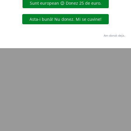
Copyright © 2004-2026 dexonline (https://dexonline.ro)
area datelor de pe acest site, inclusiv prin orice metode de extragere automată (web s
dul nostru prealabil scris, cu excepția seturilor de date oferite oficial spre utilizare pub
Am donat deja.
licență
confidențialitate
găzduit de
Hosterion