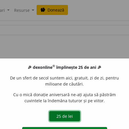
Donează
savings
ari
Resurse
®
🎉 dexonline
împlinește 25 de ani 🎉
De un sfert de secol suntem aici, gratuit, zi de zi, pentru
milioane de căutări.
Cu o mică donație aniversară ne-ați ajuta să păstrăm
cuvintele la îndemâna tuturor și pe viitor.
~i, ~e
/
E:
fr
glial
] Care se referă la nevroglie.
uraGellner
acțiuni