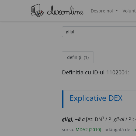
Despre noi
Volunt
®
definiții (1)
Definiția cu ID-ul 1102001:
Explicative DEX
3
gli
a
l, ~ă
a
[
At:
DN
/
P:
gli-al
/
Pl:
sursa:
MDA2 (2010)
adăugată de
La