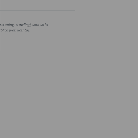
craping, crawling), sunt strict
lică (vezi licența).