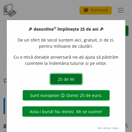
Donează
savings
®
®
🎉 dexonline
împlinește 25 de ani 🎉
caută
clear
search
De un sfert de secol suntem aici, gratuit, zi de zi,
opțiuni
pentru milioane de căutări.
Cu o mică donație aniversară ne-ați ajuta să păstrăm
cuvintele la îndemâna tuturor și pe viitor.
pronunție
(50)
volume_up
definiții (1)
Definiția cu ID-ul 249003:
Ortografice DOOM
gimn
a
ziu
s. n. [
-ziu
pron.
-zĭu],
art.
gimn
a
ziul;
pl.
gimn
a
zii,
Am donat deja.