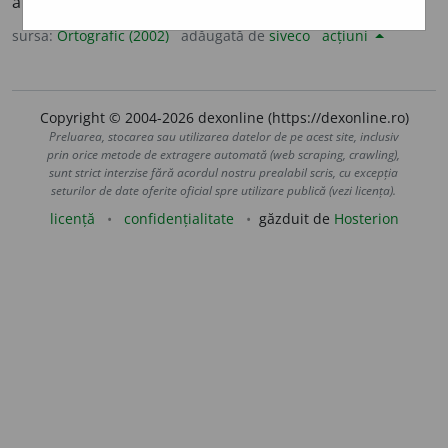
art.
gimn
a
ziile
(sil.
-zi-i-
)
sursa:
Ortografic (2002)
adăugată de
siveco
acțiuni
Copyright © 2004-2026 dexonline (https://dexonline.ro)
Preluarea, stocarea sau utilizarea datelor de pe acest site, inclusiv
prin orice metode de extragere automată (web scraping, crawling),
sunt strict interzise fără acordul nostru prealabil scris, cu excepția
seturilor de date oferite oficial spre utilizare publică (vezi licența).
licență
confidențialitate
găzduit de
Hosterion