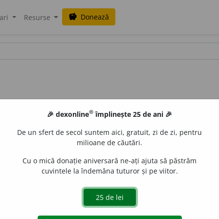
Donează
savings
ari
Resurse
®
🎉 dexonline
împlinește 25 de ani 🎉
De un sfert de secol suntem aici, gratuit, zi de zi, pentru
milioane de căutări.
Cu o mică donație aniversară ne-ați ajuta să păstrăm
cuvintele la îndemâna tuturor și pe viitor.
.
(Învechit) Un fel de stofă de mătase.
Împrejurul lor stau gr
ODOBESCU, S.
ilendreș, de ghermesuturi și de felurite stofe.
I 133.