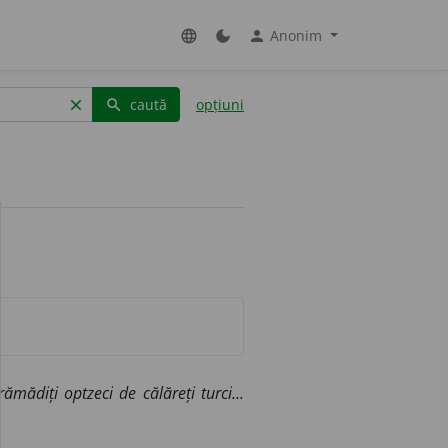
Anonim
language
dark_mode
person
caută
opțiuni
clear
search
ămădiți optzeci de călăreți turci...