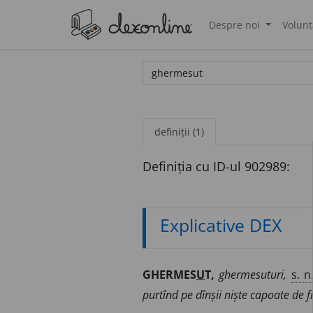
Despre noi
Volunt
®
definiții (1)
Definiția cu ID-ul 902989:
Explicative DEX
GHERMES
U
T,
ghermesuturi,
s. n
purtînd pe dînșii niște capoate de f