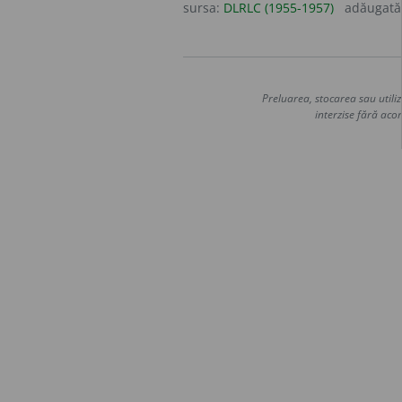
sursa:
DLRLC (1955-1957)
adăugată
Preluarea, stocarea sau utiliz
interzise fără acor