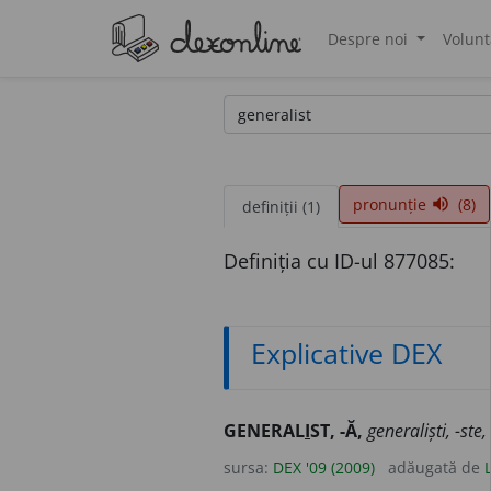
Despre noi
Volunt
®
pronunție
(8)
volume_up
definiții (1)
Definiția cu ID-ul 877085:
Explicative DEX
GENERAL
I
ST, -Ă,
generaliști, -ste,
sursa:
DEX '09 (2009)
adăugată de