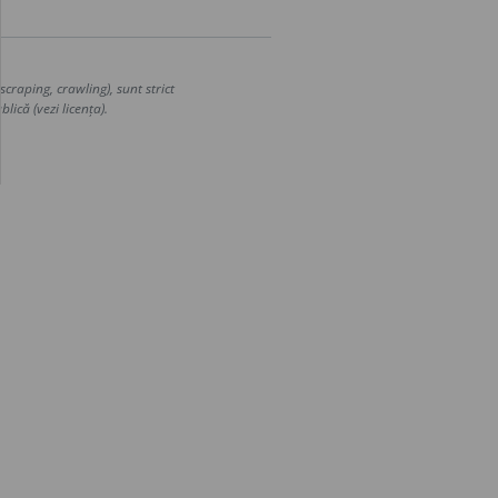
craping, crawling), sunt strict
lică (vezi licența).