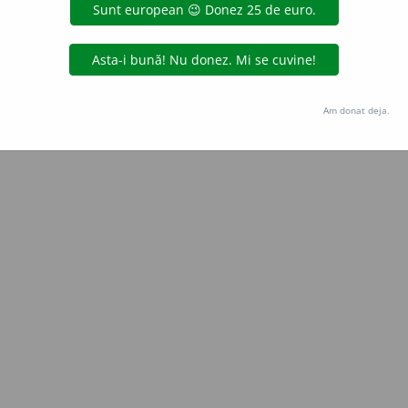
Copyright © 2004-2026 dexonline (https://dexonline.ro)
area datelor de pe acest site, inclusiv prin orice metode de extragere automată (web s
dul nostru prealabil scris, cu excepția seturilor de date oferite oficial spre utilizare pub
Am donat deja.
licență
confidențialitate
găzduit de
Hosterion