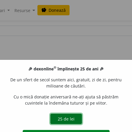
Donează
savings
ari
Resurse
®
🎉 dexonline
împlinește 25 de ani 🎉
De un sfert de secol suntem aici, gratuit, zi de zi, pentru
milioane de căutări.
Cu o mică donație aniversară ne-ați ajuta să păstrăm
cuvintele la îndemâna tuturor și pe viitor.
s. m.
și
f.
Medic specialist în medicină generală. ♦ Medic inte
LauraGellner
acțiuni