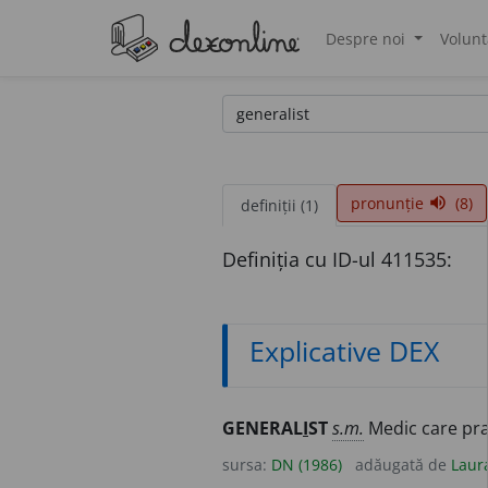
Despre noi
Volunt
®
pronunție
(8)
volume_up
definiții (1)
Definiția cu ID-ul 411535:
Explicative DEX
GENERAL
I
ST
s.m.
Medic care pract
sursa:
DN (1986)
adăugată de
Laur