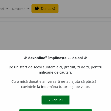
Donează
savings
ari
Resurse
®
🎉 dexonline
împlinește 25 de ani 🎉
De un sfert de secol suntem aici, gratuit, zi de zi, pentru
milioane de căutări.
Cu o mică donație aniversară ne-ați ajuta să păstrăm
cuvintele la îndemâna tuturor și pe viitor.
ică îngrijirea bolnavilor în general, fără o strictă specialita
aGellner
acțiuni