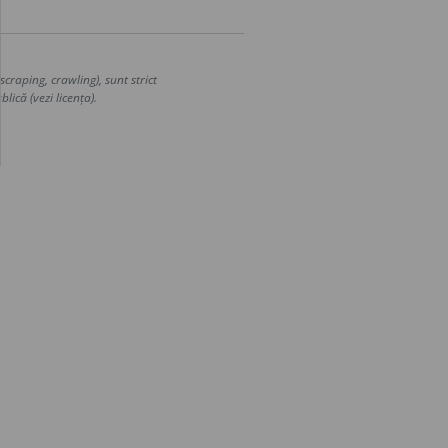
craping, crawling), sunt strict
lică (vezi licența).