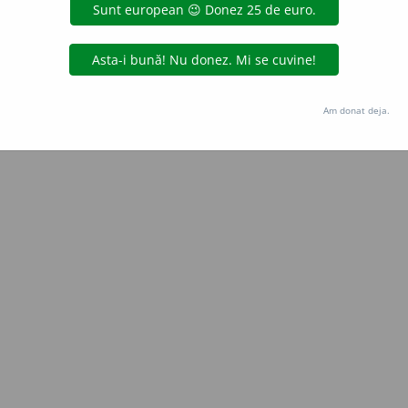
Copyright © 2004-2026 dexonline (https://dexonline.ro)
area datelor de pe acest site, inclusiv prin orice metode de extragere automată (web s
dul nostru prealabil scris, cu excepția seturilor de date oferite oficial spre utilizare pub
Am donat deja.
licență
confidențialitate
găzduit de
Hosterion