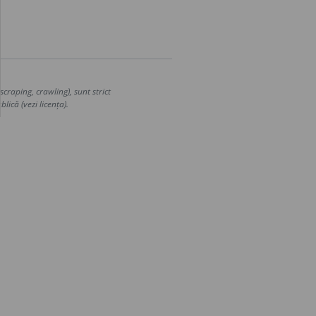
craping, crawling), sunt strict
lică (vezi licența).