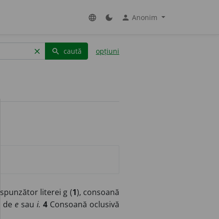
Anonim
language
dark_mode
person
caută
opțiuni
clear
search
punzător literei g (
1
), consoană
ă de
e
sau
i.
4
Consoană oclusivă