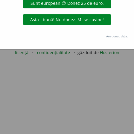
uraGellner
acțiuni
Copyright © 2004-2026 dexonline (https://dexonline.ro)
Am donat deja.
area datelor de pe acest site, inclusiv prin orice metode de extragere automată (web s
dul nostru prealabil scris, cu excepția seturilor de date oferite oficial spre utilizare pub
licență
confidențialitate
găzduit de
Hosterion