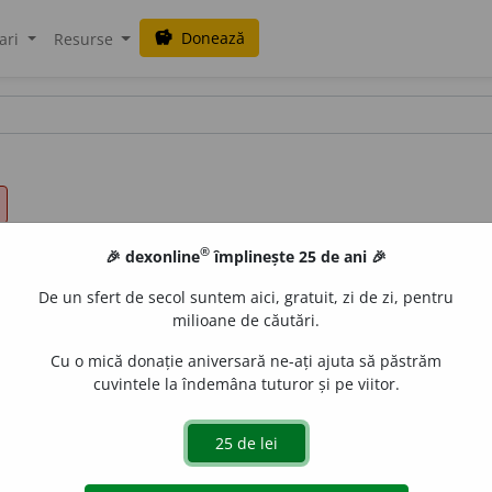
Donează
savings
ari
Resurse
®
🎉 dexonline
împlinește 25 de ani 🎉
De un sfert de secol suntem aici, gratuit, zi de zi, pentru
milioane de căutări.
Cu o mică donație aniversară ne-ați ajuta să păstrăm
cuvintele la îndemâna tuturor și pe viitor.
l
g
]
1
A noua literă a alfabetului limbii române.
2
Sunet cores
nsoană semioclusivă prepalatală sonoră când este urmat
 ghi.