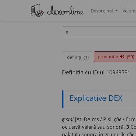
Despre noi
Volunt
®
pronunție
(50)
volume_up
definiții (1)
Definiția cu ID-ul 1096353:
Explicative DEX
g
smi
[
At:
DA
ms
/
P și:
ghe
/
E:
m
oclusivă velară sau sonoră.
3
Co
palatală sonoră în grupurile
ghe,