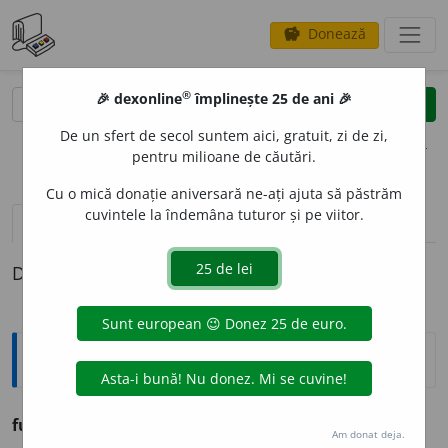
Donează
savings
®
®
🎉 dexonline
împlinește 25 de ani 🎉
caută
clear
search
De un sfert de secol suntem aici, gratuit, zi de zi,
opțiuni
pentru milioane de căutări.
Cu o mică donație aniversară ne-ați ajuta să păstrăm
cuvintele la îndemâna tuturor și pe viitor.
definiții (1)
Definiția cu ID-ul 989834:
Sinonime
fug
a
ci
s.
v.
CIURLAN. SALCICORN. SĂRICICĂ.
Am donat deja.