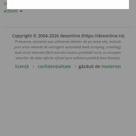
sursa:
Sinonime82 (1982)
adăugată de
LauraGellner
acțiuni
Copyright © 2004-2026 dexonline (https://dexonline.ro)
Preluarea, stocarea sau utilizarea datelor de pe acest site, inclusiv
prin orice metode de extragere automată (web scraping, crawling),
sunt strict interzise fără acordul nostru prealabil scris, cu excepția
seturilor de date oferite oficial spre utilizare publică (vezi licența).
licență
confidențialitate
găzduit de
Hosterion