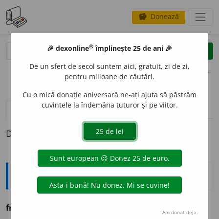
Donează
savings
®
®
🎉 dexonline
împlinește 25 de ani 🎉
caută
clear
search
De un sfert de secol suntem aici, gratuit, zi de zi,
opțiuni
pentru milioane de căutări.
Cu o mică donație aniversară ne-ați ajuta să păstrăm
cuvintele la îndemâna tuturor și pe viitor.
pronunție
(8)
volume_up
definiții (1)
Definiția cu ID-ul 1158722:
Ortografice DOOM
frenezie
, -ziei
gen.
a.
Am donat deja.