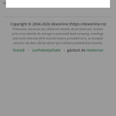
sursa:
IVO-III (1941)
adăugată de
Ladislau Strifler
acțiuni
Copyright © 2004-2026 dexonline (https://dexonline.ro)
Preluarea, stocarea sau utilizarea datelor de pe acest site, inclusiv
prin orice metode de extragere automată (web scraping, crawling),
sunt strict interzise fără acordul nostru prealabil scris, cu excepția
seturilor de date oferite oficial spre utilizare publică (vezi licența).
licență
confidențialitate
găzduit de
Hosterion