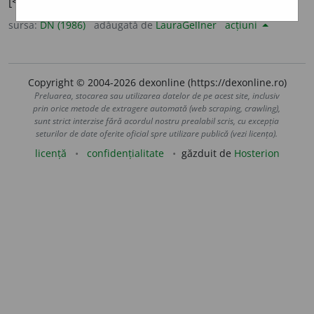
[<
formula
].
sursa:
DN (1986)
adăugată de
LauraGellner
acțiuni
Copyright © 2004-2026 dexonline (https://dexonline.ro)
Preluarea, stocarea sau utilizarea datelor de pe acest site, inclusiv
prin orice metode de extragere automată (web scraping, crawling),
sunt strict interzise fără acordul nostru prealabil scris, cu excepția
seturilor de date oferite oficial spre utilizare publică (vezi licența).
licență
confidențialitate
găzduit de
Hosterion