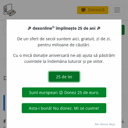
Donează
savings
®
®
🎉 dexonline
împlinește 25 de ani 🎉
caută
clear
search
De un sfert de secol suntem aici, gratuit, zi de zi,
opțiuni
pentru milioane de căutări.
Cu o mică donație aniversară ne-ați ajuta să păstrăm
cuvintele la îndemâna tuturor și pe viitor.
pronunție
(43)
volume_up
definiții (1)
Definiția cu ID-ul 410536:
Explicative DEX
FORMUL
A
RE
s.f.
Acțiunea de a formula și rezultatul ei.
Am donat deja.