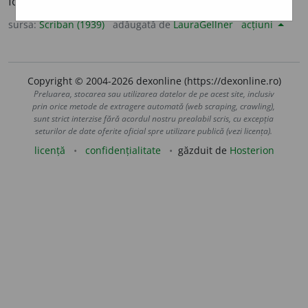
folos:
a cheltui folositor. Vechĭ.
S. m. Feritor, protector.
sursa:
Scriban (1939)
adăugată de
LauraGellner
acțiuni
Copyright © 2004-2026 dexonline (https://dexonline.ro)
Preluarea, stocarea sau utilizarea datelor de pe acest site, inclusiv
prin orice metode de extragere automată (web scraping, crawling),
sunt strict interzise fără acordul nostru prealabil scris, cu excepția
seturilor de date oferite oficial spre utilizare publică (vezi licența).
licență
confidențialitate
găzduit de
Hosterion