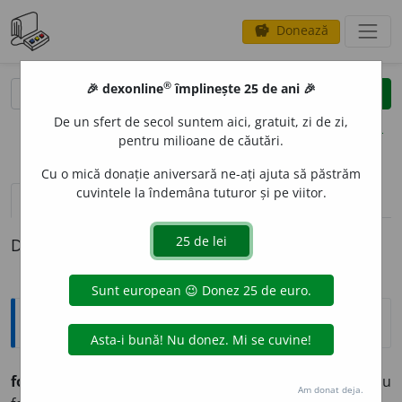
Donează
savings
®
®
🎉 dexonline
împlinește 25 de ani 🎉
caută
clear
search
De un sfert de secol suntem aici, gratuit, zi de zi,
opțiuni
pentru milioane de căutări.
Cu o mică donație aniversară ne-ați ajuta să păstrăm
cuvintele la îndemâna tuturor și pe viitor.
pronunție
(19)
volume_up
definiții (1)
Definiția cu ID-ul 585422:
Explicative DEX
folositór, -oáre
adj. Util, profitabil, avantajos. Adv. Cu
Am donat deja.