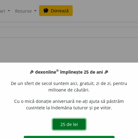
Donează
savings
ari
Resurse
®
🎉 dexonline
împlinește 25 de ani 🎉
De un sfert de secol suntem aici, gratuit, zi de zi, pentru
milioane de căutări.
Cu o mică donație aniversară ne-ați ajuta să păstrăm
cuvintele la îndemâna tuturor și pe viitor.
ina locomotivei.
gată de
LauraGellner
acțiuni