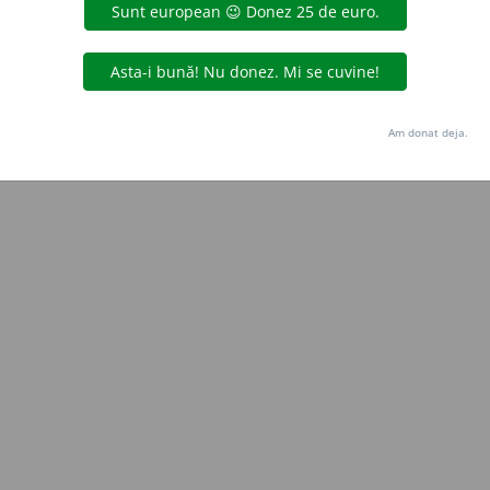
Copyright © 2004-2026 dexonline (https://dexonline.ro)
area datelor de pe acest site, inclusiv prin orice metode de extragere automată (web s
dul nostru prealabil scris, cu excepția seturilor de date oferite oficial spre utilizare pub
Am donat deja.
licență
confidențialitate
găzduit de
Hosterion