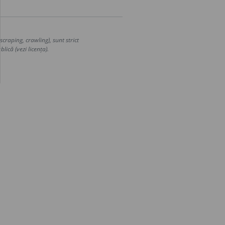
craping, crawling), sunt strict
lică (vezi licența).