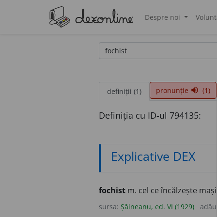
Despre noi
Volunt
®
pronunție
(1)
volume_up
definiții (1)
Definiția cu ID-ul 794135:
Explicative DEX
fochist
m. cel ce încălzește maș
sursa:
Șăineanu, ed. VI (1929)
adău