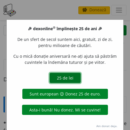
Donează
savings
®
®
🎉 dexonline
împlinește 25 de ani 🎉
caută
clear
search
De un sfert de secol suntem aici, gratuit, zi de zi,
opțiuni
pentru milioane de căutări.
Cu o mică donație aniversară ne-ați ajuta să păstrăm
cuvintele la îndemâna tuturor și pe viitor.
pronunție
(1)
volume_up
definiții (1)
Definiția cu ID-ul 585348:
Explicative DEX
*fochíst
m. (it.
fochista
). Focar, cel ce aprinde și întreține
Am donat deja.