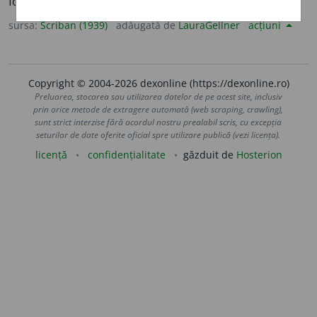
focu la o locomotivă (fr.
chauffeur
).
sursa:
Scriban (1939)
adăugată de
LauraGellner
acțiuni
Copyright © 2004-2026 dexonline (https://dexonline.ro)
Preluarea, stocarea sau utilizarea datelor de pe acest site, inclusiv
prin orice metode de extragere automată (web scraping, crawling),
sunt strict interzise fără acordul nostru prealabil scris, cu excepția
seturilor de date oferite oficial spre utilizare publică (vezi licența).
licență
confidențialitate
găzduit de
Hosterion