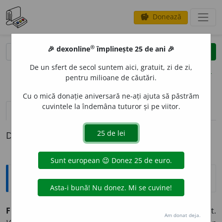
Donează
savings
®
®
🎉 dexonline
împlinește 25 de ani 🎉
caută
clear
search
De un sfert de secol suntem aici, gratuit, zi de zi,
opțiuni
pentru milioane de căutări.
Cu o mică donație aniversară ne-ați ajuta să păstrăm
cuvintele la îndemâna tuturor și pe viitor.
definiții (1)
Definiția cu ID-ul 900496:
Explicative DEX
FLOR
I
U, -
I
E,
florii,
adj.
(Neobișnuit) Plin de flori, înflorit.
Am donat deja.