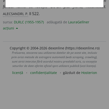
Văd marea-ntinsă a cărei val E limpede ca un cristal Și-n
fundul lumei se lovește De-un plai floriu, necunoscut.
ALECSANDRI, P.
II 522.
sursa:
DLRLC (1955-1957)
adăugată de
LauraGellner
acțiuni
Copyright © 2004-2026 dexonline (https://dexonline.ro)
Preluarea, stocarea sau utilizarea datelor de pe acest site, inclusiv
prin orice metode de extragere automată (web scraping, crawling),
sunt strict interzise fără acordul nostru prealabil scris, cu excepția
seturilor de date oferite oficial spre utilizare publică (vezi licența).
licență
confidențialitate
găzduit de
Hosterion