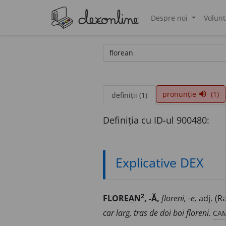
Despre noi
Volunt
®
pronunție
(1)
volume_up
definiții (1)
Definiția cu ID-ul 900480:
Explicative DEX
2
FLORE
A
N
, -Ă,
floreni, -e,
adj.
(Ra
CAM
car larg, tras de doi boi floreni.