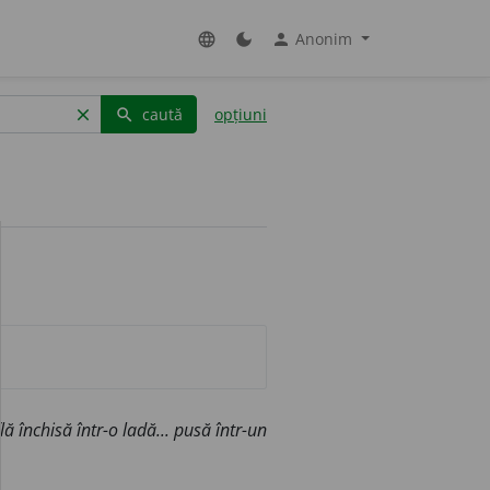
Anonim
language
dark_mode
person
caută
opțiuni
clear
search
lă închisă într-o ladă... pusă într-un