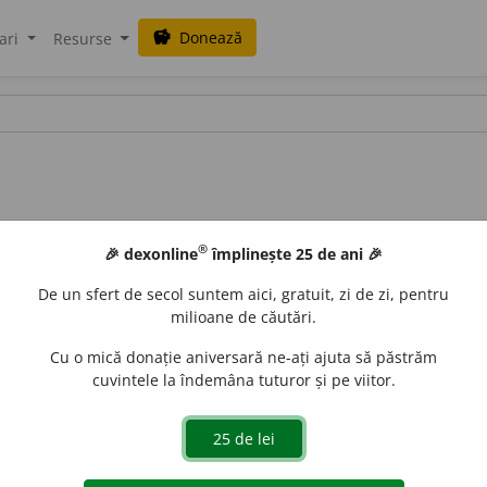
Donează
savings
ari
Resurse
®
🎉 dexonline
împlinește 25 de ani 🎉
De un sfert de secol suntem aici, gratuit, zi de zi, pentru
milioane de căutări.
Cu o mică donație aniversară ne-ați ajuta să păstrăm
cuvintele la îndemâna tuturor și pe viitor.
r, despre vite) Bălțat, cu pete.
Cartea rînduielilor obștești se af
ILAR, T.
44. – Pronunțat:
-rean.