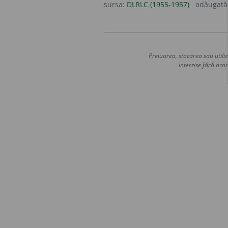
sursa:
DLRLC (1955-1957)
adăugată
Preluarea, stocarea sau utiliz
interzise fără acor