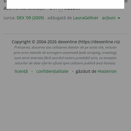
se țin medicamente, parfumuri etc.; conținutul unei
asemenea sticluțe. – Din
fr.
flacon.
sursa:
DEX '09 (2009)
adăugată de
LauraGellner
acțiuni
Copyright © 2004-2026 dexonline (https://dexonline.ro)
Preluarea, stocarea sau utilizarea datelor de pe acest site, inclusiv
prin orice metode de extragere automată (web scraping, crawling),
sunt strict interzise fără acordul nostru prealabil scris, cu excepția
seturilor de date oferite oficial spre utilizare publică (vezi licența).
licență
confidențialitate
găzduit de
Hosterion