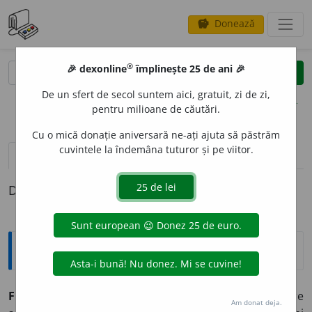
Donează
savings
®
®
🎉 dexonline
împlinește 25 de ani 🎉
caută
clear
search
De un sfert de secol suntem aici, gratuit, zi de zi,
opțiuni
pentru milioane de căutări.
Cu o mică donație aniversară ne-ați ajuta să păstrăm
cuvintele la îndemâna tuturor și pe viitor.
pronunție
(3)
volume_up
definiții (1)
Definiția cu ID-ul 872382:
Explicative DEX
FLAC
O
N,
flacoane,
s. n.
Sticluță (închisă ermetic) în care
Am donat deja.