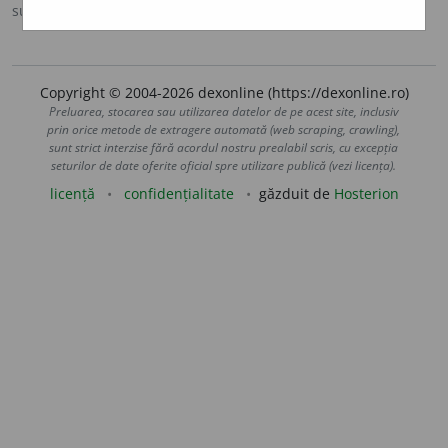
sursa:
Ortografic (2002)
adăugată de
siveco
acțiuni
Copyright © 2004-2026 dexonline (https://dexonline.ro)
Preluarea, stocarea sau utilizarea datelor de pe acest site, inclusiv
prin orice metode de extragere automată (web scraping, crawling),
sunt strict interzise fără acordul nostru prealabil scris, cu excepția
seturilor de date oferite oficial spre utilizare publică (vezi licența).
licență
confidențialitate
găzduit de
Hosterion