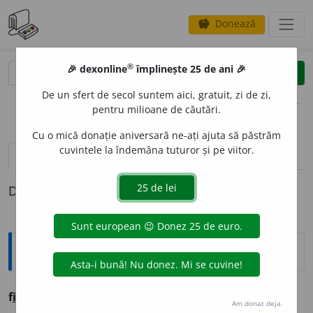
Donează
savings
®
®
🎉 dexonline
împlinește 25 de ani 🎉
caută
clear
search
De un sfert de secol suntem aici, gratuit, zi de zi,
opțiuni
pentru milioane de căutări.
Cu o mică donație aniversară ne-ați ajuta să păstrăm
cuvintele la îndemâna tuturor și pe viitor.
pronunție
(50)
volume_up
definiții (1)
Definiția cu ID-ul 246290:
Ortografice DOOM
f
i
re
s. f., g.-d. art.
f
i
rii;
pl.
firi
Am donat deja.