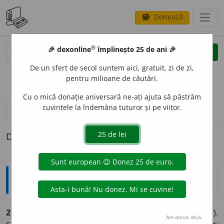
Donează
savings
®
®
🎉 dexonline
împlinește 25 de ani 🎉
caută
clear
search
De un sfert de secol suntem aici, gratuit, zi de zi,
opțiuni
pentru milioane de căutări.
Cu o mică donație aniversară ne-ați ajuta să păstrăm
cuvintele la îndemâna tuturor și pe viitor.
pronunție
(50)
volume_up
definiții (1)
Definiția cu ID-ul 584642:
Explicative DEX
2) *fin, -ă
adj. (fr.
fin,
it.
fino,
d. germ.
fin,
ngerm.
fein
).
Am donat deja.