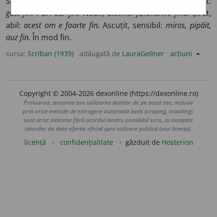
Supțire:
fir fin, ploaĭe fină. Fig.
Excelent:
vin fin.
Delicat:
gust fin.
Pur:
aur fin.
Nobil, distins:
fizionomie fină.
Șiret,
abil:
acest om e foarte fin.
Ascuțit, sensibil:
miros, pipăit,
auz fin.
În mod fin.
sursa:
Scriban (1939)
adăugată de
LauraGellner
acțiuni
Copyright © 2004-2026 dexonline (https://dexonline.ro)
Preluarea, stocarea sau utilizarea datelor de pe acest site, inclusiv
prin orice metode de extragere automată (web scraping, crawling),
sunt strict interzise fără acordul nostru prealabil scris, cu excepția
seturilor de date oferite oficial spre utilizare publică (vezi licența).
licență
confidențialitate
găzduit de
Hosterion