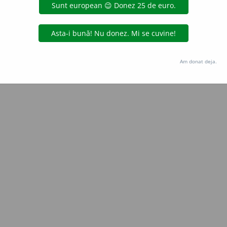
Copyright © 2004-2026 dexonline (https://dexonline.ro)
area datelor de pe acest site, inclusiv prin orice metode de extragere automată (web s
dul nostru prealabil scris, cu excepția seturilor de date oferite oficial spre utilizare pub
Am donat deja.
licență
confidențialitate
găzduit de
Hosterion