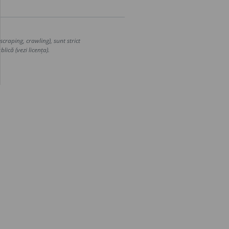
craping, crawling), sunt strict
lică (vezi licența).