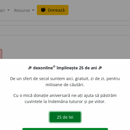
Donează
savings
ari
Resurse
®
🎉 dexonline
împlinește 25 de ani 🎉
De un sfert de secol suntem aici, gratuit, zi de zi, pentru
milioane de căutări.
Cu o mică donație aniversară ne-ați ajuta să păstrăm
cuvintele la îndemâna tuturor și pe viitor.
e savantă cu semnificația „trib”, „neam”. [<
fr.
phylo-,
it.
fil
aGellner
acțiuni