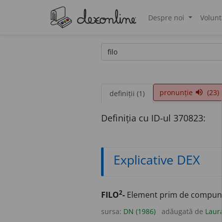
Despre noi
Volunt
®
pronunție
(23)
volume_up
definiții (1)
Definiția cu ID-ul 370823:
Explicative DEX
2
FILO
-
Element prim de compuner
sursa:
DN (1986)
adăugată de
Laur