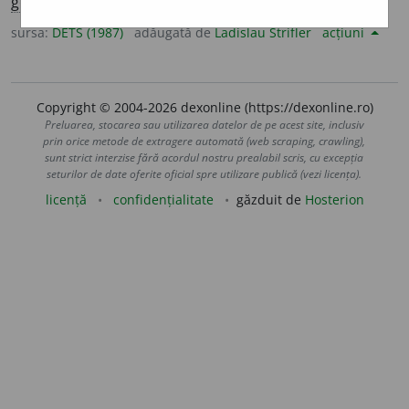
germ.
id.
,
engl.
-phyly
>
rom.
-filie.
sursa:
DETS (1987)
adăugată de
Ladislau Strifler
acțiuni
Copyright © 2004-2026 dexonline (https://dexonline.ro)
Preluarea, stocarea sau utilizarea datelor de pe acest site, inclusiv
prin orice metode de extragere automată (web scraping, crawling),
sunt strict interzise fără acordul nostru prealabil scris, cu excepția
seturilor de date oferite oficial spre utilizare publică (vezi licența).
licență
confidențialitate
găzduit de
Hosterion