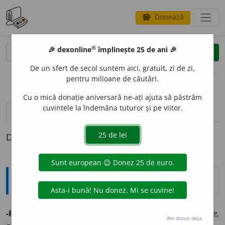
Donează
savings
®
®
🎉 dexonline
împlinește 25 de ani 🎉
caută
clear
search
De un sfert de secol suntem aici, gratuit, zi de zi,
opțiuni
pentru milioane de căutări.
Cu o mică donație aniversară ne-ați ajuta să păstrăm
cuvintele la îndemâna tuturor și pe viitor.
pronunție
(1)
volume_up
definiții (1)
Definiția cu ID-ul 993772:
Jargon
-FILIE
„neam, specie”. ◊
gr.
phyle
„trib” >
fr.
-phylie,
3
Am donat deja.