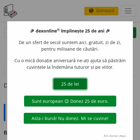
Donează
savings
®
®
🎉 dexonline
împlinește 25 de ani 🎉
caută
clear
search
De un sfert de secol suntem aici, gratuit, zi de zi,
opțiuni
pentru milioane de căutări.
Cu o mică donație aniversară ne-ați ajuta să păstrăm
cuvintele la îndemâna tuturor și pe viitor.
pronunție
(50)
volume_up
definiții (1)
Definiția cu ID-ul 1134061:
Ortografice DOOM
fii
(
v.
fi)
Am donat deja.