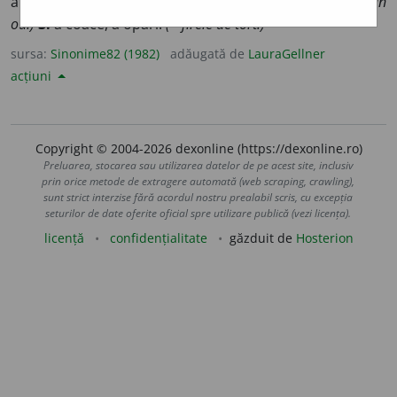
a undeza.
(Apa ~ pe plită.)
2.
(
Transilv.
) a co
a
ce.
(A ~ un
ou.)
3.
a coace, a opări.
(~ firele de tort.)
sursa:
Sinonime82 (1982)
adăugată de
LauraGellner
acțiuni
Copyright © 2004-2026 dexonline (https://dexonline.ro)
Preluarea, stocarea sau utilizarea datelor de pe acest site, inclusiv
prin orice metode de extragere automată (web scraping, crawling),
sunt strict interzise fără acordul nostru prealabil scris, cu excepția
seturilor de date oferite oficial spre utilizare publică (vezi licența).
licență
confidențialitate
găzduit de
Hosterion