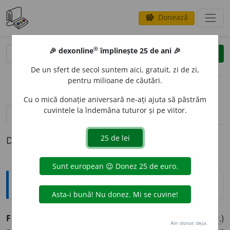
Donează
savings
®
®
🎉 dexonline
împlinește 25 de ani 🎉
caută
clear
search
De un sfert de secol suntem aici, gratuit, zi de zi,
opțiuni
pentru milioane de căutări.
Cu o mică donație aniversară ne-ați ajuta să păstrăm
cuvintele la îndemâna tuturor și pe viitor.
pronunție
(50)
volume_up
definiții (1)
Definiția cu ID-ul 987851:
Sinonime
FI
E
RBE
vb.
1.
a clocoti, (rar) a colcăi, (
pop.
) a unda, (
înv.
)
Am donat deja.