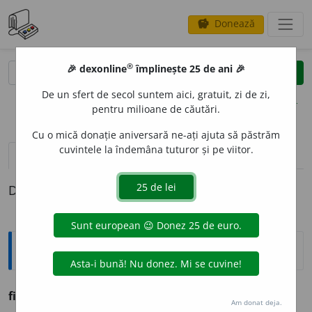
Donează
savings
®
®
🎉 dexonline
împlinește 25 de ani 🎉
caută
clear
search
De un sfert de secol suntem aici, gratuit, zi de zi,
opțiuni
pentru milioane de căutări.
Cu o mică donație aniversară ne-ați ajuta să păstrăm
cuvintele la îndemâna tuturor și pe viitor.
pronunție
(19)
volume_up
definiții (1)
Definiția cu ID-ul 1158626:
Ortografice DOOM
fierb
.
Am donat deja.