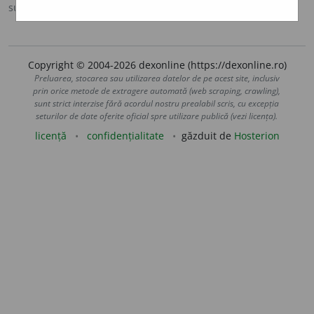
sursa:
IVO-III (1941)
adăugată de
Ladislau Strifler
acțiuni
Copyright © 2004-2026 dexonline (https://dexonline.ro)
Preluarea, stocarea sau utilizarea datelor de pe acest site, inclusiv
prin orice metode de extragere automată (web scraping, crawling),
sunt strict interzise fără acordul nostru prealabil scris, cu excepția
seturilor de date oferite oficial spre utilizare publică (vezi licența).
licență
confidențialitate
găzduit de
Hosterion