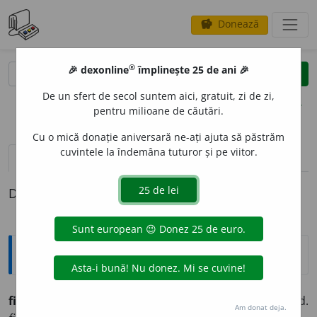
Donează
savings
®
®
🎉 dexonline
împlinește 25 de ani 🎉
caută
clear
search
De un sfert de secol suntem aici, gratuit, zi de zi,
opțiuni
pentru milioane de căutări.
Cu o mică donație aniversară ne-ați ajuta să păstrăm
cuvintele la îndemâna tuturor și pe viitor.
pronunție
(50)
volume_up
definiții (1)
Definiția cu ID-ul 246059:
Ortografice DOOM
fiec
a
re
pr. m. (sil.
fi-e-
), g.-d.
fiecăruia;
f. sg.
fiec
a
re,
g.-d.
Am donat deja.