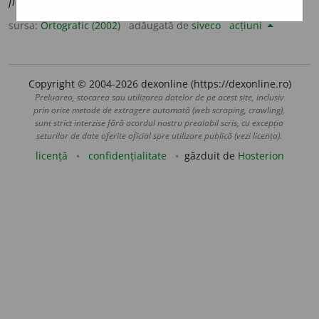
fiecăreia
sursa:
Ortografic (2002)
adăugată de
siveco
acțiuni
Copyright © 2004-2026 dexonline (https://dexonline.ro)
Preluarea, stocarea sau utilizarea datelor de pe acest site, inclusiv
prin orice metode de extragere automată (web scraping, crawling),
sunt strict interzise fără acordul nostru prealabil scris, cu excepția
seturilor de date oferite oficial spre utilizare publică (vezi licența).
licență
confidențialitate
găzduit de
Hosterion