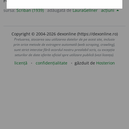
Foarte puturos:
un miros fetid de cadavru.
sursa:
Scriban (1939)
adăugată de
LauraGellner
acțiuni
Copyright © 2004-2026 dexonline (https://dexonline.ro)
Preluarea, stocarea sau utilizarea datelor de pe acest site, inclusiv
prin orice metode de extragere automată (web scraping, crawling),
sunt strict interzise fără acordul nostru prealabil scris, cu excepția
seturilor de date oferite oficial spre utilizare publică (vezi licența).
licență
confidențialitate
găzduit de
Hosterion