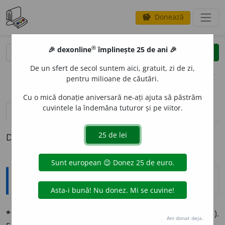
Donează
savings
®
®
🎉 dexonline
împlinește 25 de ani 🎉
caută
clear
search
De un sfert de secol suntem aici, gratuit, zi de zi,
opțiuni
pentru milioane de căutări.
Cu o mică donație aniversară ne-ați ajuta să păstrăm
cuvintele la îndemâna tuturor și pe viitor.
definiții (1)
Definiția cu ID-ul 583442:
Explicative DEX
*fétid, -ă
adj. (lat.
fóetidus,
var. din
pútidus,
puturos).
Am donat deja.