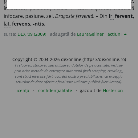
pune pasiune în ceea ce face, care lucrează cu ardoare;
înflăcărat, pasionat, zelos. ♦ Care exprimă, trădează
înfocare, pasiune, zel.
Dragoste ferventă.
– Din
fr.
fervent,
lat.
fervens, -ntis.
sursa:
DEX '09 (2009)
adăugată de
LauraGellner
acțiuni
Copyright © 2004-2026 dexonline (https://dexonline.ro)
Preluarea, stocarea sau utilizarea datelor de pe acest site, inclusiv
prin orice metode de extragere automată (web scraping, crawling),
sunt strict interzise fără acordul nostru prealabil scris, cu excepția
seturilor de date oferite oficial spre utilizare publică (vezi licența).
licență
confidențialitate
găzduit de
Hosterion