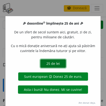
Donează
savings
®
®
🎉 dexonline
împlinește 25 de ani 🎉
caută
clear
search
De un sfert de secol suntem aici, gratuit, zi de zi,
opțiuni
pentru milioane de căutări.
Cu o mică donație aniversară ne-ați ajuta să păstrăm
cuvintele la îndemâna tuturor și pe viitor.
pronunție
(8)
volume_up
definiții (1)
Definiția cu ID-ul 870270:
Explicative DEX
FERV
E
NT, -Ă,
fervenți, -te,
adj.
(Despre oameni) Care
Am donat deja.