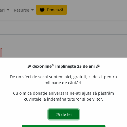
Donează
savings
ari
Resurse
®
🎉 dexonline
împlinește 25 de ani 🎉
De un sfert de secol suntem aici, gratuit, zi de zi, pentru
milioane de căutări.
Cu o mică donație aniversară ne-ați ajuta să păstrăm
cuvintele la îndemâna tuturor și pe viitor.
orbind de pământ);
2.
fig.
bogat, care posedă cu îmbelșugar
gată de
LauraGellner
acțiuni