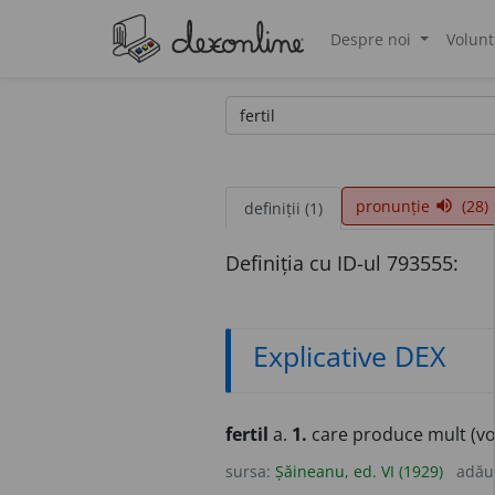
Despre noi
Volunt
®
pronunție
(28)
volume_up
definiții (1)
Definiția cu ID-ul 793555:
Explicative DEX
fertil
a.
1.
care produce mult (v
sursa:
Șăineanu, ed. VI (1929)
adău