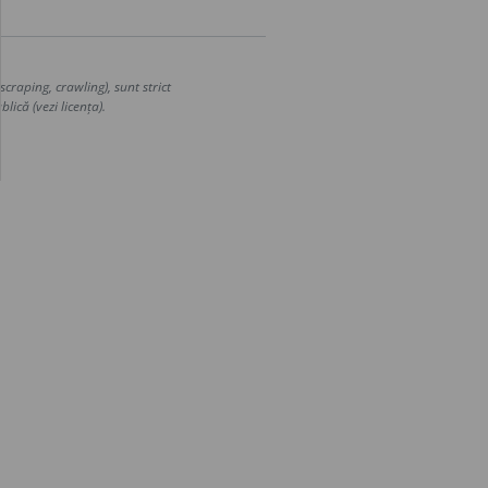
craping, crawling), sunt strict
lică (vezi licența).