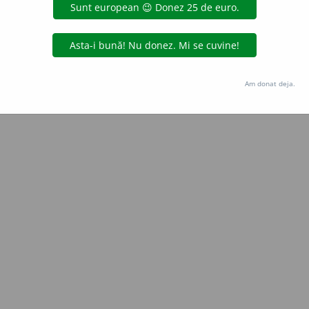
Copyright © 2004-2026 dexonline (https://dexonline.ro)
area datelor de pe acest site, inclusiv prin orice metode de extragere automată (web s
dul nostru prealabil scris, cu excepția seturilor de date oferite oficial spre utilizare pub
Am donat deja.
licență
confidențialitate
găzduit de
Hosterion