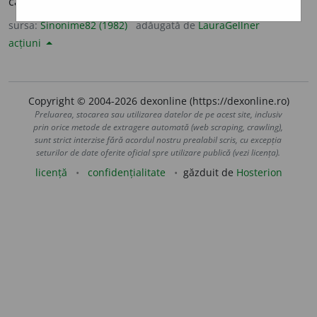
carb
o
l.
sursa:
Sinonime82 (1982)
adăugată de
LauraGellner
acțiuni
Copyright © 2004-2026 dexonline (https://dexonline.ro)
Preluarea, stocarea sau utilizarea datelor de pe acest site, inclusiv
prin orice metode de extragere automată (web scraping, crawling),
sunt strict interzise fără acordul nostru prealabil scris, cu excepția
seturilor de date oferite oficial spre utilizare publică (vezi licența).
licență
confidențialitate
găzduit de
Hosterion