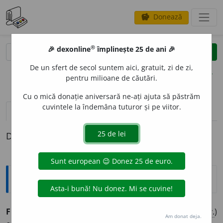
Donează
savings
®
®
🎉 dexonline
împlinește 25 de ani 🎉
caută
clear
search
De un sfert de secol suntem aici, gratuit, zi de zi,
opțiuni
pentru milioane de căutări.
Cu o mică donație aniversară ne-ați ajuta să păstrăm
cuvintele la îndemâna tuturor și pe viitor.
definiții (1)
Definiția cu ID-ul 987636:
Sinonime
FEN
O
L
s.
(
CHIM.
,
FARM.
)
acid carbolic, acid fenic, (
înv.
)
Am donat deja.