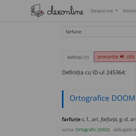
Despre noi
Volunt
®
pronunție
(50)
volume_up
definiții (1)
Definiția cu ID-ul 245364:
Ortografice DOOM
farfur
i
e
s. f., art.
farfur
i
a,
g.-d. ar
sursa:
Ortografic (2002)
adăugată 