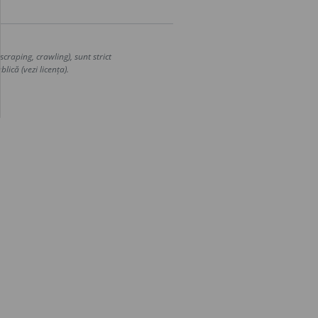
craping, crawling), sunt strict
lică (vezi licența).