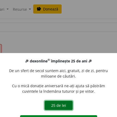
Donează
savings
ari
Resurse
®
🎉 dexonline
împlinește 25 de ani 🎉
De un sfert de secol suntem aici, gratuit, zi de zi, pentru
milioane de căutări.
Cu o mică donație aniversară ne-ați ajuta să păstrăm
cuvintele la îndemâna tuturor și pe viitor.
t.
farfur
i
ei;
pl.
farfur
i
i,
art.
farfur
i
ile
de
siveco
acțiuni