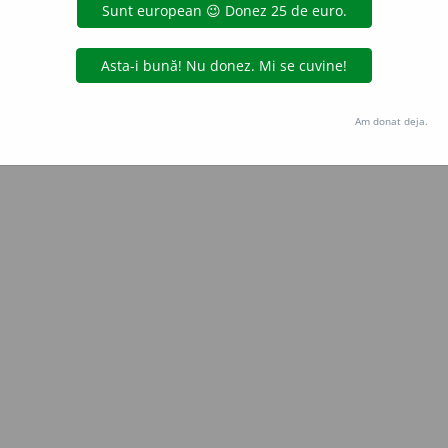
Copyright © 2004-2026 dexonline (https://dexonline.ro)
area datelor de pe acest site, inclusiv prin orice metode de extragere automată (web s
dul nostru prealabil scris, cu excepția seturilor de date oferite oficial spre utilizare pub
Am donat deja.
licență
confidențialitate
găzduit de
Hosterion