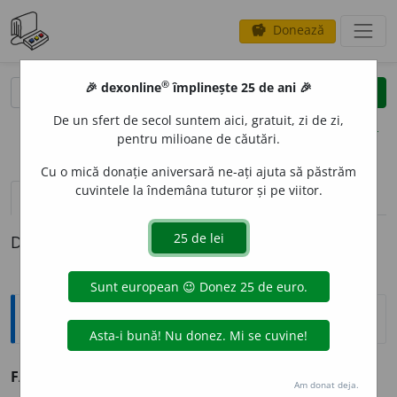
Donează
savings
®
®
🎉 dexonline
împlinește 25 de ani 🎉
caută
clear
search
De un sfert de secol suntem aici, gratuit, zi de zi,
opțiuni
pentru milioane de căutări.
Cu o mică donație aniversară ne-ați ajuta să păstrăm
cuvintele la îndemâna tuturor și pe viitor.
definiții (1)
Definiția cu ID-ul 370538:
Explicative DEX
FANTAIS
I
E
s.f.
v.
fantezie
(
5
) [în DN].
Am donat deja.