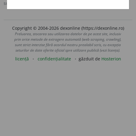
sursa:
DN (1986)
adăugată de
LauraGellner
acțiuni
Copyright © 2004-2026 dexonline (https://dexonline.ro)
Preluarea, stocarea sau utilizarea datelor de pe acest site, inclusiv
prin orice metode de extragere automată (web scraping, crawling),
sunt strict interzise fără acordul nostru prealabil scris, cu excepția
seturilor de date oferite oficial spre utilizare publică (vezi licența).
licență
confidențialitate
găzduit de
Hosterion