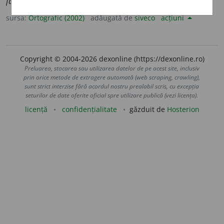
fan
a
ticei,
pl.
fan
a
tice
sursa:
Ortografic (2002)
adăugată de
siveco
acțiuni
Copyright © 2004-2026 dexonline (https://dexonline.ro)
Preluarea, stocarea sau utilizarea datelor de pe acest site, inclusiv
prin orice metode de extragere automată (web scraping, crawling),
sunt strict interzise fără acordul nostru prealabil scris, cu excepția
seturilor de date oferite oficial spre utilizare publică (vezi licența).
licență
confidențialitate
găzduit de
Hosterion