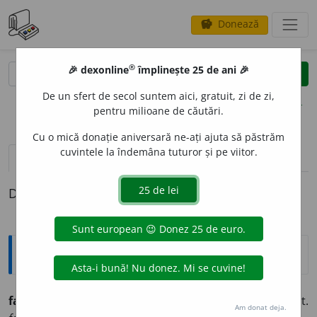
Donează
savings
®
®
🎉 dexonline
împlinește 25 de ani 🎉
caută
clear
search
De un sfert de secol suntem aici, gratuit, zi de zi,
opțiuni
pentru milioane de căutări.
Cu o mică donație aniversară ne-ați ajuta să păstrăm
cuvintele la îndemâna tuturor și pe viitor.
pronunție
(31)
volume_up
definiții (1)
Definiția cu ID-ul 245293:
Ortografice DOOM
fan
a
tic
s. m., adj. m., pl.
fan
a
tici;
f. sg.
fan
a
tică,
g.-d. art.
Am donat deja.