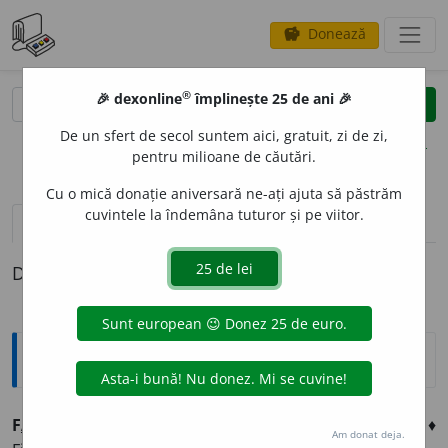
Donează
savings
®
®
🎉 dexonline
împlinește 25 de ani 🎉
caută
clear
search
De un sfert de secol suntem aici, gratuit, zi de zi,
opțiuni
pentru milioane de căutări.
Cu o mică donație aniversară ne-ați ajuta să păstrăm
cuvintele la îndemâna tuturor și pe viitor.
definiții (1)
Definiția cu ID-ul 39319:
Explicative DEX
F
A
MEN,
fameni,
s. m.
(
Înv.
) Bărbat castrat;
spec.
eunuc. ♦
Am donat deja.