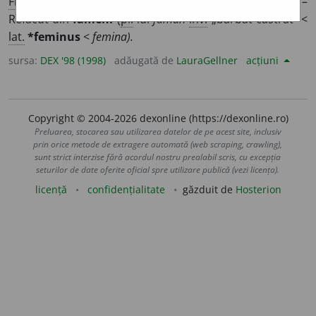
Fig.
Bărbat decăzut din punct de vedere moral. –
Refăcut din
fameni
(
pl.
lui
famăn
înv.
„bărbat castrat” <
lat.
*feminus
<
femina).
sursa:
DEX '98 (1998)
adăugată de
LauraGellner
acțiuni
Copyright © 2004-2026 dexonline (https://dexonline.ro)
Preluarea, stocarea sau utilizarea datelor de pe acest site, inclusiv
prin orice metode de extragere automată (web scraping, crawling),
sunt strict interzise fără acordul nostru prealabil scris, cu excepția
seturilor de date oferite oficial spre utilizare publică (vezi licența).
licență
confidențialitate
găzduit de
Hosterion