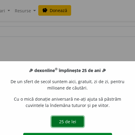
Donează
savings
ari
Resurse
®
🎉 dexonline
împlinește 25 de ani 🎉
De un sfert de secol suntem aici, gratuit, zi de zi, pentru
milioane de căutări.
Cu o mică donație aniversară ne-ați ajuta să păstrăm
cuvintele la îndemâna tuturor și pe viitor.
.
A alcătui, a confecționa un lucru asemănător cu altul, cu
e un fals (
II
).
2.
A prezenta ceva altfel decât este în realitate
fr.
falsifier,
lat.
falsificare.