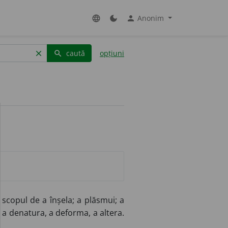
Anonim
language
dark_mode
person
caută
opțiuni
clear
search
 scopul de a înșela; a plăsmui; a
; a denatura, a deforma, a altera.