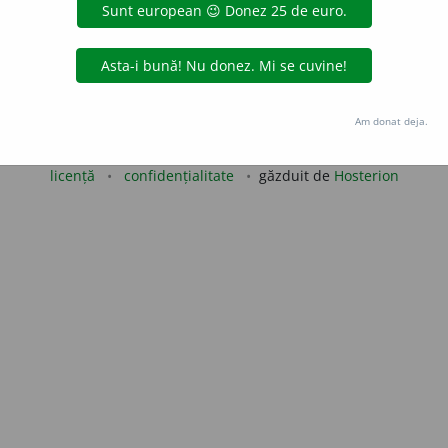
LauraGellner
acțiuni
Copyright © 2004-2026 dexonline (https://dexonline.ro)
Am donat deja.
area datelor de pe acest site, inclusiv prin orice metode de extragere automată (web s
dul nostru prealabil scris, cu excepția seturilor de date oferite oficial spre utilizare pub
licență
confidențialitate
găzduit de
Hosterion