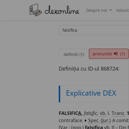
Despre noi
Volunt
®
pronunție
(1)
volume_up
definiții (1)
Definiția cu ID-ul 868724:
Explicative DEX
FALSIFIC
A
,
fals
i
fic,
vb.
I.
Tranz.
1
contraface. ♦
Spec.
(
Jur.
) A comit
[
Var.
: (
pop.
)
falșific
a
vb.
I] – Din