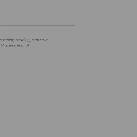
craping, crawling), sunt strict
lică (vezi licența).