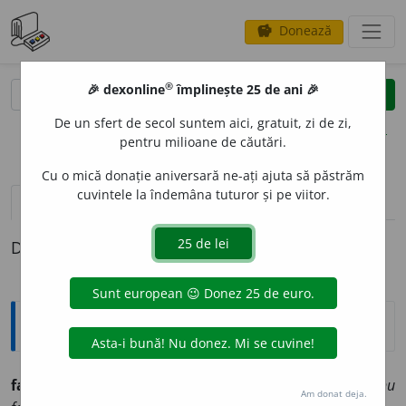
Donează
savings
®
®
🎉 dexonline
împlinește 25 de ani 🎉
caută
clear
search
De un sfert de secol suntem aici, gratuit, zi de zi,
opțiuni
pentru milioane de căutări.
Cu o mică donație aniversară ne-ați ajuta să păstrăm
cuvintele la îndemâna tuturor și pe viitor.
pronunție
(50)
volume_up
definiții (1)
Definiția cu ID-ul 1133831:
Ortografice DOOM
face
(
ind.
prez.
1
pl.
facem
, 2
pl.
faceți
,
imper.
negativ
nu
Am donat deja.