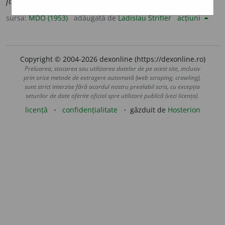
face
)
sursa:
MDO (1953)
adăugată de
Ladislau Strifler
acțiuni
Copyright © 2004-2026 dexonline (https://dexonline.ro)
Preluarea, stocarea sau utilizarea datelor de pe acest site, inclusiv
prin orice metode de extragere automată (web scraping, crawling),
sunt strict interzise fără acordul nostru prealabil scris, cu excepția
seturilor de date oferite oficial spre utilizare publică (vezi licența).
licență
confidențialitate
găzduit de
Hosterion