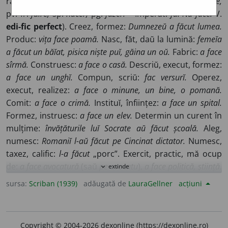
răd. cu vgr.
tithemi,
pun, și scr.
dadhâmi,
pun, fac]; it.
fare,
pv. fr.
faire,
sp.
hacer,
pg.
fazer.
– Imperat.
fă! Nu face!
V.
edi-fic perfect
). Creez, formez:
Dumnezeŭ a făcut lumea.
Produc:
vița face poamă.
Nasc, făt, daŭ la lumină:
femeĭa
a făcut un băĭat, pisica niște puĭ, găina un oŭ.
Fabric:
a face
sîrmă.
Construesc:
a face o casă.
Descriŭ, execut, formez:
a face un unghĭ.
Compun, scriŭ:
fac versurĭ.
Operez,
execut, realizez:
a face o minune, un bine, o pomană.
Comit:
a face o crimă.
Instituĭ, înființez:
a face un spital.
Formez, instruesc:
a face un elev.
Determin un curent în
mulțime:
învățăturile luĭ Socrate aŭ făcut școală.
Aleg,
numesc:
Romaniĭ l-aŭ făcut pe Cincinat dictator.
Numesc,
taxez, calific:
l-a făcut
„porc”. Exercit, practic, mă ocup
de:
a face avocatură
(saŭ
pe avocatu
),
a face politică, știință.
extinde
expand_more
Studiez, urmez, îs student în:
a face dreptu, a face școala
sursa:
Scriban (1939)
adăugată de
LauraGellner
acțiuni
de agricultură.
Joc un rol pe scenă saŭ în vĭață, caut să
par (după fr.):
a face pe Cezar, a face pe generosu.
Adun,
cîștig:
a face avere, banĭ.
Așez, prepar:
a face patu
(pentru
Copyright © 2004-2026 dexonline (https://dexonline.ro)