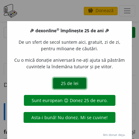
Donează
savings
®
®
🎉 dexonline
împlinește 25 de ani 🎉
caută
clear
search
De un sfert de secol suntem aici, gratuit, zi de zi,
opțiuni
pentru milioane de căutări.
Cu o mică donație aniversară ne-ați ajuta să păstrăm
cuvintele la îndemâna tuturor și pe viitor.
pronunție
(50)
volume_up
definiții (1)
Definiția cu ID-ul 581803:
Explicative DEX
fac, făcut,
a
fáce
v. tr. (lat.
fácio, fácere,
fac [din aceĭașĭ
Am donat deja.