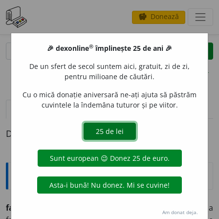
Donează
savings
®
®
🎉 dexonline
împlinește 25 de ani 🎉
caută
clear
search
De un sfert de secol suntem aici, gratuit, zi de zi,
opțiuni
pentru milioane de căutări.
Cu o mică donație aniversară ne-ați ajuta să păstrăm
cuvintele la îndemâna tuturor și pe viitor.
pronunție
(50)
volume_up
definiții (1)
Definiția cu ID-ul 792653:
Explicative DEX
fabulos
a.
1.
plăsmuit:
povestire fabuloasă;
2.
relativ la
Am donat deja.