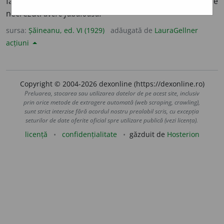
fabulă sau mitologie:
timpuri fabuloase;
3.
fig.
de
necrezut:
avere fabuloasă.
sursa:
Șăineanu, ed. VI (1929)
adăugată de
LauraGellner
acțiuni
Copyright © 2004-2026 dexonline (https://dexonline.ro)
Preluarea, stocarea sau utilizarea datelor de pe acest site, inclusiv
prin orice metode de extragere automată (web scraping, crawling),
sunt strict interzise fără acordul nostru prealabil scris, cu excepția
seturilor de date oferite oficial spre utilizare publică (vezi licența).
licență
confidențialitate
găzduit de
Hosterion