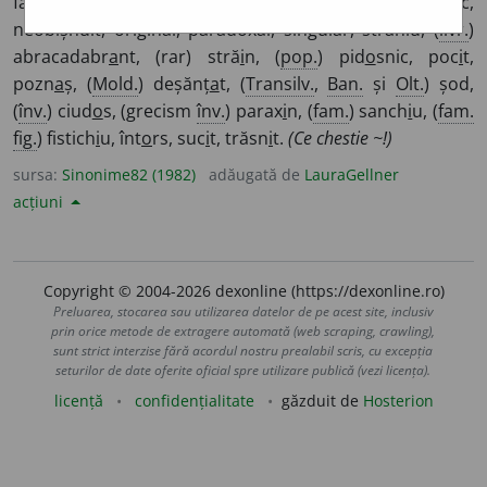
fantasmagoric, fantezist, inexplicabil, insolit, năstrușnic,
neobișnuit, original, paradoxal, singular, straniu, (
livr.
)
abracadabr
a
nt, (rar) stră
i
n, (
pop.
) pid
o
snic, poc
i
t,
pozn
a
ș, (
Mold.
) deșănț
a
t, (
Transilv.
,
Ban.
și
Olt.
) șod,
(
înv.
) ciud
o
s, (grecism
înv.
) parax
i
n, (
fam.
) sanch
i
u, (
fam.
fig.
) fistich
i
u, înt
o
rs, suc
i
t, trăsn
i
t.
(Ce chestie ~!)
sursa:
Sinonime82 (1982)
adăugată de
LauraGellner
acțiuni
Copyright © 2004-2026 dexonline (https://dexonline.ro)
Preluarea, stocarea sau utilizarea datelor de pe acest site, inclusiv
prin orice metode de extragere automată (web scraping, crawling),
sunt strict interzise fără acordul nostru prealabil scris, cu excepția
seturilor de date oferite oficial spre utilizare publică (vezi licența).
licență
confidențialitate
găzduit de
Hosterion