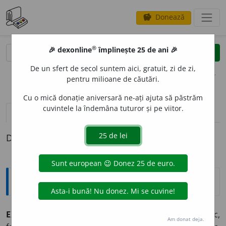
Donează
savings
®
®
🎉 dexonline
împlinește 25 de ani 🎉
caută
clear
search
De un sfert de secol suntem aici, gratuit, zi de zi,
opțiuni
pentru milioane de căutări.
Cu o mică donație aniversară ne-ați ajuta să păstrăm
cuvintele la îndemâna tuturor și pe viitor.
pronunție
(14)
volume_up
definiții (1)
Definiția cu ID-ul 987088:
Sinonime
EXTRAVAG
A
NT
adj.
bizar, ciudat, curios, excentric,
Am donat deja.