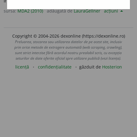
în albumină care trece din vasele sangvine în țesuturi.
sursa:
MDA2 (2010)
adăugată de
LauraGellner
acțiuni
Copyright © 2004-2026 dexonline (https://dexonline.ro)
Preluarea, stocarea sau utilizarea datelor de pe acest site, inclusiv
prin orice metode de extragere automată (web scraping, crawling),
sunt strict interzise fără acordul nostru prealabil scris, cu excepția
seturilor de date oferite oficial spre utilizare publică (vezi licența).
licență
confidențialitate
găzduit de
Hosterion