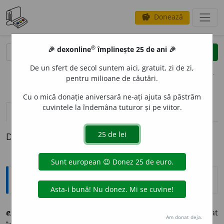
Donează
savings
®
®
🎉 dexonline
împlinește 25 de ani 🎉
caută
clear
search
De un sfert de secol suntem aici, gratuit, zi de zi,
opțiuni
pentru milioane de căutări.
Cu o mică donație aniversară ne-ați ajuta să păstrăm
cuvintele la îndemâna tuturor și pe viitor.
definiții (1)
Definiția cu ID-ul 1095820:
Explicative DEX
exsud
a
t
sn
[
At:
DEX /
Pl:
~e
/
E:
fr
exsudat
] Lichid bogat
Am donat deja.