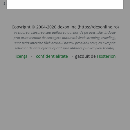
sursa:
Ortografic (2002)
adăugată de
siveco
acțiuni
Copyright © 2004-2026 dexonline (https://dexonline.ro)
Preluarea, stocarea sau utilizarea datelor de pe acest site, inclusiv
prin orice metode de extragere automată (web scraping, crawling),
sunt strict interzise fără acordul nostru prealabil scris, cu excepția
seturilor de date oferite oficial spre utilizare publică (vezi licența).
licență
confidențialitate
găzduit de
Hosterion