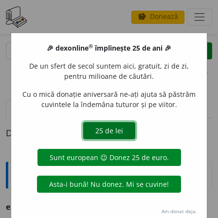
Donează
savings
®
®
🎉 dexonline
împlinește 25 de ani 🎉
caută
clear
search
De un sfert de secol suntem aici, gratuit, zi de zi,
opțiuni
pentru milioane de căutări.
Cu o mică donație aniversară ne-ați ajuta să păstrăm
cuvintele la îndemâna tuturor și pe viitor.
definiții (1)
Definiția cu ID-ul 244811:
Ortografice DOOM
explicit
a
te
s. f., g.-d. art.
explicității
Am donat deja.