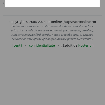
sursa:
MDA2 (2010)
adăugată de
LauraGellner
acțiuni
Copyright © 2004-2026 dexonline (https://dexonline.ro)
Preluarea, stocarea sau utilizarea datelor de pe acest site, inclusiv
prin orice metode de extragere automată (web scraping, crawling),
sunt strict interzise fără acordul nostru prealabil scris, cu excepția
seturilor de date oferite oficial spre utilizare publică (vezi licența).
licență
confidențialitate
găzduit de
Hosterion