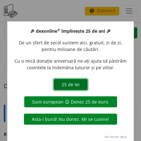
Donează
savings
®
®
🎉 dexonline
împlinește 25 de ani 🎉
caută
clear
search
De un sfert de secol suntem aici, gratuit, zi de zi,
opțiuni
pentru milioane de căutări.
Cu o mică donație aniversară ne-ați ajuta să păstrăm
cuvintele la îndemâna tuturor și pe viitor.
definiții (1)
Definiția cu ID-ul 1095293:
Explicative DEX
experim
e
ntum
sn
vz
experiment
Am donat deja.