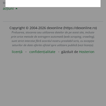
sursa:
Șăineanu, ed. VI (1929)
adăugată de
LauraGellner
acțiuni
Copyright © 2004-2026 dexonline (https://dexonline.ro)
Preluarea, stocarea sau utilizarea datelor de pe acest site, inclusiv
prin orice metode de extragere automată (web scraping, crawling),
sunt strict interzise fără acordul nostru prealabil scris, cu excepția
seturilor de date oferite oficial spre utilizare publică (vezi licența).
licență
confidențialitate
găzduit de
Hosterion