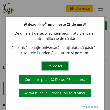
Donează
savings
®
®
🎉 dexonline
împlinește 25 de ani 🎉
caută
clear
search
De un sfert de secol suntem aici, gratuit, zi de zi,
opțiuni
pentru milioane de căutări.
Cu o mică donație aniversară ne-ați ajuta să păstrăm
cuvintele la îndemâna tuturor și pe viitor.
pronunție
(50)
volume_up
definiții (1)
Definiția cu ID-ul 792563:
Explicative DEX
experiment
n. experiență științifică.
Am donat deja.